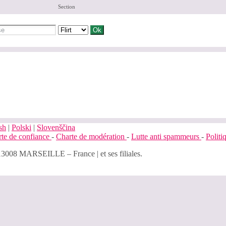
Section
sh
|
Polski
|
Slovenščina
te de confiance
-
Charte de modération
-
Lutte anti spammeurs
-
Polit
13008 MARSEILLE – France | et ses filiales.