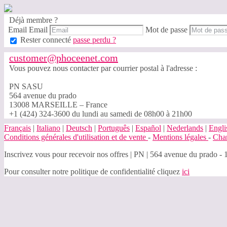
Déjà membre ?
Email
Email
Mot de passe
Rester connecté
passe perdu ?
customer@phoceenet.com
Vous pouvez nous contacter par courrier postal à l'adresse :
PN SASU
564 avenue du prado
13008 MARSEILLE – France
+1 (424) 324-3600 du lundi au samedi de 08h00 à 21h00
Français
|
Italiano
|
Deutsch
|
Português
|
Español
|
Nederlands
|
Engli
Conditions générales d'utilisation et de vente
-
Mentions légales
-
Char
Inscrivez vous pour recevoir nos offres
|
PN | 564 avenue du prado - 
Pour consulter notre politique de confidentialité cliquez
ici